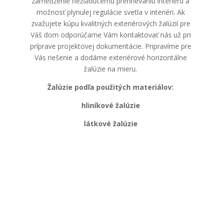
zamedzenie nežiadúcemu prehrievaniu interiéru a
možnosť plynulej regulácie svetla v interiéri. Ak
zvažujete kúpu kvalitných exteriérových žalúzií pre
Váš dom odporúčame Vám kontaktovať nás už pri
príprave projektovej dokumentácie. Pripravíme pre
Vás riešenie a dodáme exteriérové horizontálne
žalúzie na mieru.
Žalúzie podľa použitých materiálov:
hliníkové žalúzie
látkové žalúzie